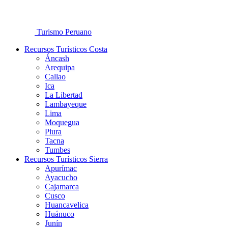
Turismo Peruano
Recursos Turísticos Costa
Áncash
Arequipa
Callao
Ica
La Libertad
Lambayeque
Lima
Moquegua
Piura
Tacna
Tumbes
Recursos Turísticos Sierra
Apurímac
Ayacucho
Cajamarca
Cusco
Huancavelica
Huánuco
Junín