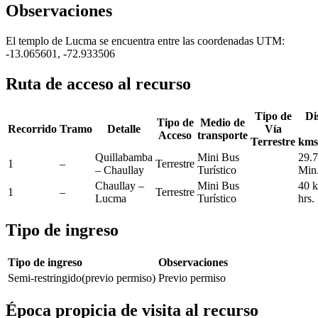
Observaciones
El templo de Lucma se encuentra entre las coordenadas UTM:
-13.065601, -72.933506
Ruta de acceso al recurso
Tipo de
Di
Tipo de
Medio de
Recorrido
Tramo
Detalle
Vía
Acceso
transporte
Terrestre
kms
Quillabamba
Mini Bus
29.7
1
–
Terrestre
– Chaullay
Turístico
Min
Chaullay –
Mini Bus
40 
1
–
Terrestre
Lucma
Turístico
hrs.
Tipo de ingreso
Tipo de ingreso
Observaciones
Semi-restringido(previo permiso)
Previo permiso
Época propicia de visita al recurso