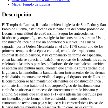
Mapa: Templo de Lucma
Descripción
El Templo de Lucma, llamada también la iglesia de San Pedro y San
Pablo de Lucma, está ubicada en la parte alta del centro poblado de
Lucma, a una altitud de 2630 msnm. Según los antecedentes
históricos y arqueológicos esta iglesia fue construida sobre un Usnu,
construcción Inca que fue un adoratorio y a la vez una Huaca
sagrada , por la Orden Mercedaria en el año 1578 como uno de los
primeros templos de la época colonial, templo de arquitectura
colonial de estilo barroco, y su campanario de forma de espadaña,
en su fachada se aprecia un balcón, en épocas de la colonia los curas
celebraban las misas para los pobladores desde este balcón, también
se aprecia una pintura mural cuentan que antes los curas decían que
la guitarra, la mandolina la bandurria son instrumentos de las sirenas
y del diablo, mientras que violín, el arpa y el órgano son de Dios, en
la construcción se han mantenido elementos de construcción Inca ,
con material lítico traído del sitio arqueológico de Incahuarakana
también se observa el proceso de sincretismo entre lo hispano y
andino. Se señala que en el año 1717 esta iglesia fue destruida por
un incendio, posteriormente fue construida manteniendo su
estructura de techo con paja y bejuco y las características físicas de
la parte interna muestra la presencia de un coro, nave central,