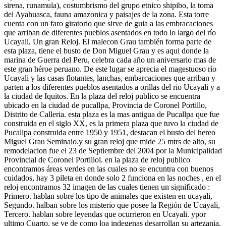
sirena, runamula), costumbrismo del grupo etnico shipibo, la toma
del Ayahuasca, fauna amazonica y paisajes de la zona. Esta torre
cuenta con un faro giratorio que sirve de guia a las embracaciones
que arriban de diferentes pueblos asentados en todo lo largo del río
Ucayali, Un gran Reloj. El malecon Grau también forma parte de
esta plaza, tiene el busto de Don Miguel Grau y es aqui donde la
marina de Guerra del Peru, celebra cada año un aniversario mas de
este gran héroe peruano. De este lugar se aprecia el magestuoso río
Ucayali y las casas flotantes, lanchas, embarcaciones que arriban y
parten a los diferentes pueblos asentados a orillas del rio Ucayali y a
la ciudad de Iquitos. En la plaza del reloj publico se encuentra
ubicado en la ciudad de pucallpa, Provincia de Coronel Portillo,
Distrito de Calleria. esta plaza es la mas antigua de Pucallpa que fue
construida en el siglo XX, es la primera plaza que tuvo la ciudad de
Pucallpa construida entre 1950 y 1951, destacan el busto del hereo
Miguel Grau Seminaio.y su gran reloj que mide 25 mtrs de alto, su
remodelacion fue el 23 de Septiembre del 2004 por la Municipalidad
Provincial de Coronel Portillol. en la plaza de reloj publico
encontramos áreas verdes en las cuales no se encuntra con buenos
cuidados, hay 3 pileta en donde solo 2 funciona en las noches , en el
reloj encontramos 32 imagen de las cuales tienen un significado :
Primero. hablan sobre los tipo de animales que existen en ucayali,
Segundo. halban sobre los misterio que posee la Región de Ucayali,
Tercero. hablan sobre leyendas que ocurrieron en Ucayali. ypor
ultimo Cuarto. se ve de como loa indegenas desarrollan su artezania.