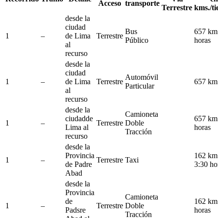
Acceso
transporte
Terrestre
kms./t
desde la
ciudad
Bus
657 km
1
–
de Lima
Terrestre
Público
horas
al
recurso
desde la
ciudad
Automóvil
1
–
de Lima
Terrestre
657 km
Particular
al
recurso
desde la
Camioneta
ciudadde
657 km
1
–
Terrestre
Doble
Lima al
horas
Tracción
recurso
desde la
Provincia
162 km
1
–
Terrestre
Taxi
de Padre
3:30 ho
Abad
desde la
Provincia
Camioneta
de
162 km
1
–
Terrestre
Doble
Padsre
horas
Tracción