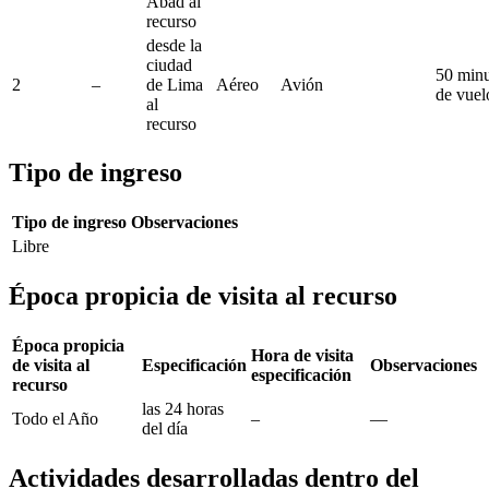
Abad al
recurso
desde la
ciudad
50 minu
2
–
de Lima
Aéreo
Avión
de vuel
al
recurso
Tipo de ingreso
Tipo de ingreso
Observaciones
Libre
Época propicia de visita al recurso
Época propicia
Hora de visita
de visita al
Especificación
Observaciones
especificación
recurso
las 24 horas
Todo el Año
–
—
del día
Actividades desarrolladas dentro del