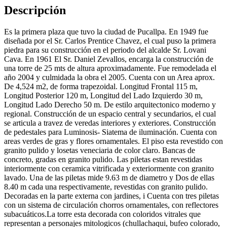
Descripción
Es la primera plaza que tuvo la ciudad de Pucallpa. En 1949 fue
diseñada por el Sr. Carlos Prentice Chavez, el cual puso la primera
piedra para su construcción en el periodo del alcalde Sr. Lovani
Cava. En 1961 El Sr. Daniel Zevallos, encarga la construcción de
una torre de 25 mts de altura aproximadamente. Fue remodelada el
año 2004 y culmidada la obra el 2005. Cuenta con un Area aprox.
De 4,524 m2, de forma trapezoidal. Longitud Frontal 115 m,
Longitud Posterior 120 m, Longitud del Lado Izquierdo 30 m,
Longitud Lado Derecho 50 m. De estilo arquitectonico moderno y
regional. Construcción de un espacio central y secundarios, el cual
se articula a travez de veredas interiores y exteriores. Construcción
de pedestales para Luminosis- Siatema de iluminación. Cuenta con
areas verdes de gras y flores ornamentales. El piso esta revestido con
granito pulido y losetas veneciaria de color claro. Bancas de
concreto, gradas en granito pulido. Las piletas estan revestidas
interiormente con ceramica vitrificada y exteriormente con granito
lavado. Una de las piletas mide 9.63 m de diametro y Dos de ellas
8.40 m cada una respectivamente, revestidas con granito pulido.
Decoradas en la parte externa con jardines, i Cuenta con tres piletas
con un sistema de circulación chorros ornamentales, con reflectores
subacuáticos.La torre esta decorada con coloridos vitrales que
representan a personajes mitologicos (chullachaqui, bufeo colorado,