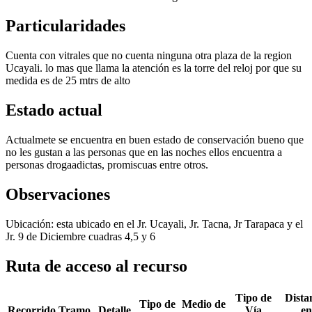
Particularidades
Cuenta con vitrales que no cuenta ninguna otra plaza de la region
Ucayali. lo mas que llama la atención es la torre del reloj por que su
medida es de 25 mtrs de alto
Estado actual
Actualmete se encuentra en buen estado de conservación bueno que
no les gustan a las personas que en las noches ellos encuentra a
personas drogaadictas, promiscuas entre otros.
Observaciones
Ubicación: esta ubicado en el Jr. Ucayali, Jr. Tacna, Jr Tarapaca y el
Jr. 9 de Diciembre cuadras 4,5 y 6
Ruta de acceso al recurso
Tipo de
Dista
Tipo de
Medio de
Recorrido
Tramo
Detalle
Vía
en