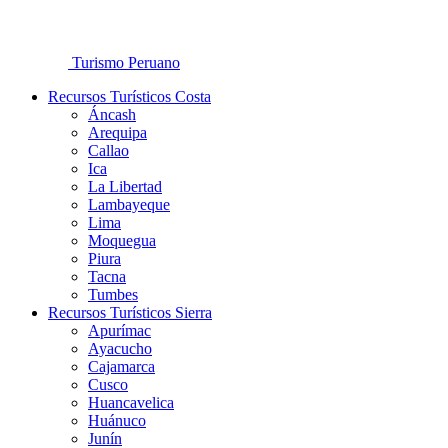
Turismo Peruano
Recursos Turísticos Costa
Áncash
Arequipa
Callao
Ica
La Libertad
Lambayeque
Lima
Moquegua
Piura
Tacna
Tumbes
Recursos Turísticos Sierra
Apurímac
Ayacucho
Cajamarca
Cusco
Huancavelica
Huánuco
Junín