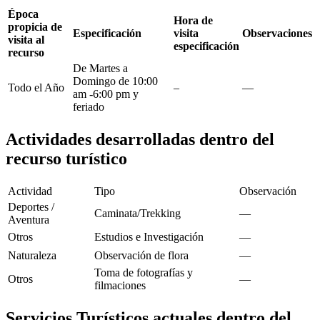
Época
Hora de
propicia de
Especificación
visita
Observaciones
visita al
especificación
recurso
De Martes a
Domingo de 10:00
Todo el Año
–
—
am -6:00 pm y
feriado
Actividades desarrolladas dentro del
recurso turístico
Actividad
Tipo
Observación
Deportes /
Caminata/Trekking
—
Aventura
Otros
Estudios e Investigación
—
Naturaleza
Observación de flora
—
Toma de fotografías y
Otros
—
filmaciones
Servicios Turísticos actuales dentro del