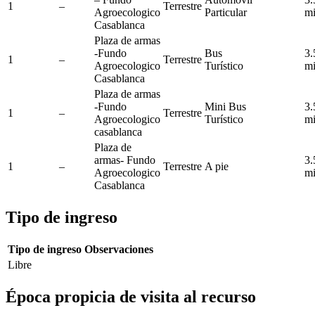
1
–
Terrestre
Agroecologico
Particular
m
Casablanca
Plaza de armas
-Fundo
Bus
3.
1
–
Terrestre
Agroecologico
Turístico
m
Casablanca
Plaza de armas
-Fundo
Mini Bus
3.
1
–
Terrestre
Agroecologico
Turístico
m
casablanca
Plaza de
armas- Fundo
3.
1
–
Terrestre
A pie
Agroecologico
m
Casablanca
Tipo de ingreso
Tipo de ingreso
Observaciones
Libre
Época propicia de visita al recurso