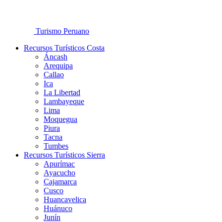
Turismo Peruano
Recursos Turísticos Costa
Áncash
Arequipa
Callao
Ica
La Libertad
Lambayeque
Lima
Moquegua
Piura
Tacna
Tumbes
Recursos Turísticos Sierra
Apurímac
Ayacucho
Cajamarca
Cusco
Huancavelica
Huánuco
Junín