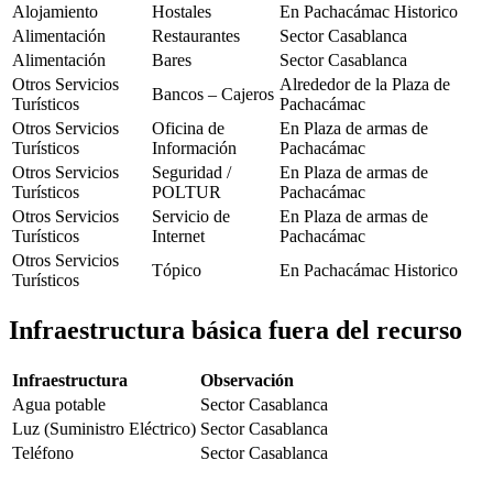
Alojamiento
Hostales
En Pachacámac Historico
Alimentación
Restaurantes
Sector Casablanca
Alimentación
Bares
Sector Casablanca
Otros Servicios
Alrededor de la Plaza de
Bancos – Cajeros
Turísticos
Pachacámac
Otros Servicios
Oficina de
En Plaza de armas de
Turísticos
Información
Pachacámac
Otros Servicios
Seguridad /
En Plaza de armas de
Turísticos
POLTUR
Pachacámac
Otros Servicios
Servicio de
En Plaza de armas de
Turísticos
Internet
Pachacámac
Otros Servicios
Tópico
En Pachacámac Historico
Turísticos
Infraestructura básica fuera del recurso
Infraestructura
Observación
Agua potable
Sector Casablanca
Luz (Suministro Eléctrico)
Sector Casablanca
Teléfono
Sector Casablanca