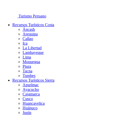
Turismo Peruano
Recursos Turísticos Costa
Áncash
Arequipa
Callao
Ica
La Libertad
Lambayeque
Lima
Moquegua
Piura
Tacna
Tumbes
Recursos Turísticos Sierra
Apurímac
Ayacucho
Cajamarca
Cusco
Huancavelica
Huánuco
Junín