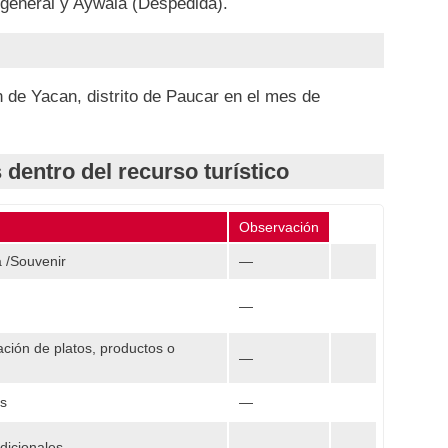
 general y Aywala (Despedida).
 de Yacan, distrito de Paucar en el mes de
 dentro del recurso turístico
Observación
 /Souvenir
—
—
ción de platos, productos o
—
os
—
adicionales
—