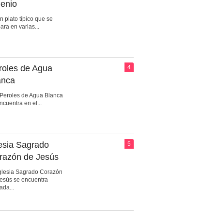
genio
n plato típico que se
ara en varias...
roles de Agua
4
anca
Peroles de Agua Blanca
ncuentra en el...
lesia Sagrado
5
razón de Jesús
glesia Sagrado Corazón
esús se encuentra
ada...