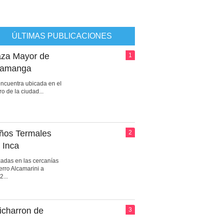
ÚLTIMAS PUBLICACIONES
aza Mayor de
1
amanga
ncuentra ubicada en el
ro de la ciudad...
ños Termales
2
 Inca
adas en las cercanías
erro Alcamarini a
2...
icharron de
3