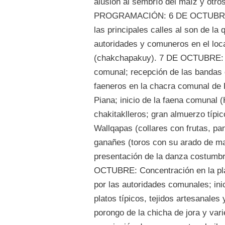
alusión al sembrío del maíz y otro
PROGRAMACIÓN: 6 DE OCTUBRE: Pa
las principales calles al son de la
autoridades y comuneros en el loc
(chakchapakuy). 7 DE OCTUBRE: Re
comunal; recepción de las bandas 
faeneros en la chacra comunal de
Piana; inicio de la faena comunal 
chakitaklleros; gran almuerzo típic
Wallqapas (collares con frutas, pan
ganañes (toros con su arado de mad
presentación de la danza costumbr
OCTUBRE: Concentración en la pla
por las autoridades comunales; ini
platos típicos, tejidos artesanales
porongo de la chicha de jora y va