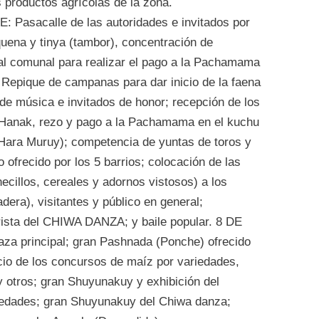
s productos agrícolas de la zona.
sacalle de las autoridades e invitados por
 quena y tinya (tambor), concentración de
al comunal para realizar el pago a la Pachamama
pique de campanas para dar inicio de la faena
de música e invitados de honor; recepción de los
 Hanak, rezo y pago a la Pachamama en el kuchu
(Hara Muruy); competencia de yuntas de toros y
o ofrecido por los 5 barrios; colocación de las
ecillos, cereales y adornos vistosos) a los
era), visitantes y público en general;
ista del CHIWA DANZA; y baile popular. 8 DE
za principal; gran Pashnada (Ponche) ofrecido
cio de los concursos de maíz por variedades,
 y otros; gran Shuyunakuy y exhibición del
riedades; gran Shuyunakuy del Chiwa danza;