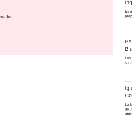
In
Es u
amados
prep
Pe
Bl
Los 
se e
Ig
Co
La I
de J
ubic