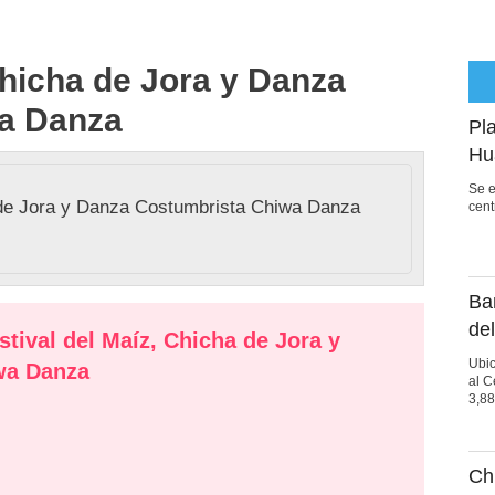
Chicha de Jora y Danza
a Danza
Pl
Hu
Se e
cent
Ba
del
stival del Maíz, Chicha de Jora y
Ubic
wa Danza
al C
3,88
Ch