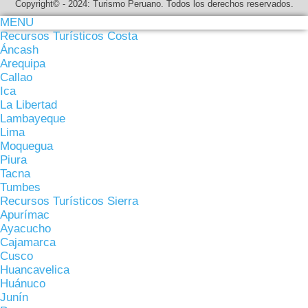
Copyright© - 2024: Turismo Peruano. Todos los derechos reservados.
MENU
Recursos Turísticos Costa
Áncash
Arequipa
Callao
Ica
La Libertad
Lambayeque
Lima
Moquegua
Piura
Tacna
Tumbes
Recursos Turísticos Sierra
Apurímac
Ayacucho
Cajamarca
Cusco
Huancavelica
Huánuco
Junín