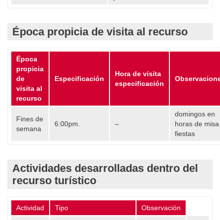
Época propicia de visita al recurso
Época
propicia
Hora de visita
de
Especificación
Observacion
especificación
visita al
recurso
domingos en
Fines de
6:00pm.
–
horas de misa
semana
fiestas
Actividades desarrolladas dentro del
recurso turístico
Actividad
Tipo
Observación