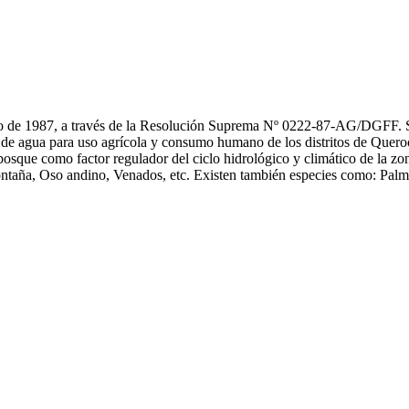
o de 1987, a través de la Resolución Suprema Nº 0222-87-AG/DGFF. Su e
o de agua para uso agrícola y consumo humano de los distritos de Quer
l bosque como factor regulador del ciclo hidrológico y climático de la zon
ontaña, Oso andino, Venados, etc. Existen también especies como: Palm