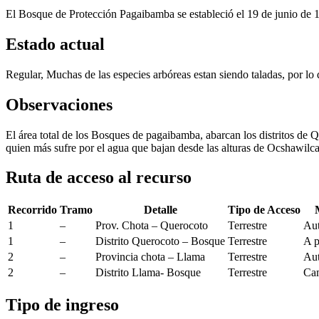
El Bosque de Protección Pagaibamba se estableció el 19 de junio 
Estado actual
Regular, Muchas de las especies arbóreas estan siendo taladas, por lo
Observaciones
El área total de los Bosques de pagaibamba, abarcan los distritos de
quien más sufre por el agua que bajan desde las alturas de Ocshawil
Ruta de acceso al recurso
Recorrido
Tramo
Detalle
Tipo de Acceso
1
–
Prov. Chota – Querocoto
Terrestre
Aut
1
–
Distrito Querocoto – Bosque
Terrestre
A p
2
–
Provincia chota – Llama
Terrestre
Aut
2
–
Distrito Llama- Bosque
Terrestre
Cam
Tipo de ingreso