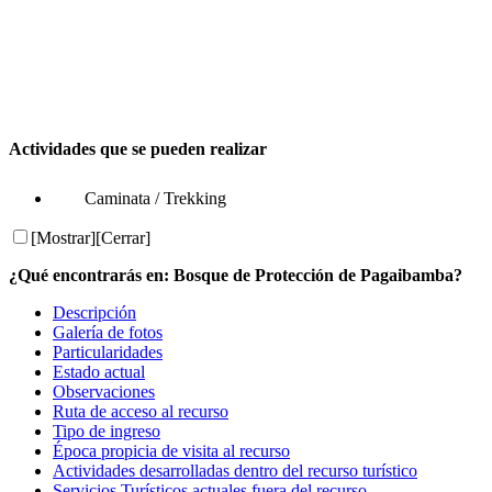
Actividades que se pueden realizar
Caminata / Trekking
[Mostrar]
[Cerrar]
¿Qué encontrarás en: Bosque de Protección de Pagaibamba?
Descripción
Galería de fotos
Particularidades
Estado actual
Observaciones
Ruta de acceso al recurso
Tipo de ingreso
Época propicia de visita al recurso
Actividades desarrolladas dentro del recurso turístico
Servicios Turísticos actuales fuera del recurso