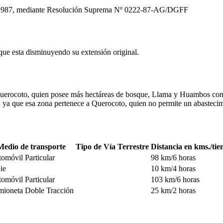
de 1987, mediante Resolución Suprema Nº 0222-87-AG/DGFF
 que esta disminuyendo su extensión original.
 Querocoto, quien posee más hectáreas de bosque, Llama y Huambos con 
ca ya que esa zona pertenece a Querocoto, quien no permite un abastec
Medio de transporte
Tipo de Vía Terrestre
Distancia en kms./ti
omóvil Particular
98 km/6 horas
ie
10 km/4 horas
omóvil Particular
103 km/6 horas
ioneta Doble Tracción
25 km/2 horas