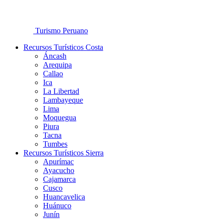
Turismo Peruano
Recursos Turísticos Costa
Áncash
Arequipa
Callao
Ica
La Libertad
Lambayeque
Lima
Moquegua
Piura
Tacna
Tumbes
Recursos Turísticos Sierra
Apurímac
Ayacucho
Cajamarca
Cusco
Huancavelica
Huánuco
Junín